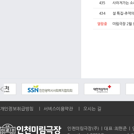
435
사라져가는 소리
434
설 특집-추억
열람중
미림극장 2월 
개인정보취급방침
|
서비스이용약관
|
오시는 길
인천미림극장(주) | 대표 :최현준 | 인천광역