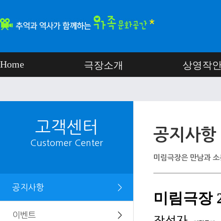
Home
극장소개
상영작
고객센터
공지사항
Customer Center
미림극장은 만남과 소
공지사항
＞
미림극장 2
이벤트
＞