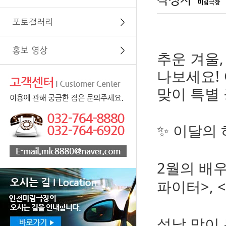
작성자
미림극장
포토갤러리
＞
홍보 영상
＞
추운 겨울
나보세요!
맞이 특별
✨ 이달의
2월의 배우
파이터>, 
설날 맞이 특