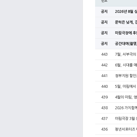
번호
공지
2026년 8월
공지
문턱은 낮게, 
공지
미림극장에 후
공지
공간대여(촬영,
443
7월, 서부극의
442
6월, 시대를 
441
정부지원 할인
440
5월, 미림에서
439
4월의 미림, 
438
2026 가치
437
미림극장 3월 
436
청년서포터즈 