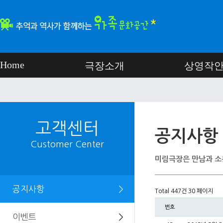
Home
극장소개
상영작
고객센터
공지사항
Customer Center
미림극장은 만남과 소
공지사항
＞
Total 447건
30 페이지
번호
이벤트
＞