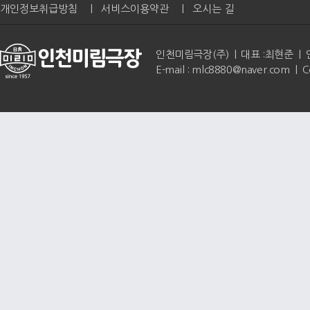
개인정보취급방침
|
서비스이용약관
|
오시는 길
인천미림극장(주) | 대표 :최현준 | 인천광역
E-mail : mlc8880@naver.com | 