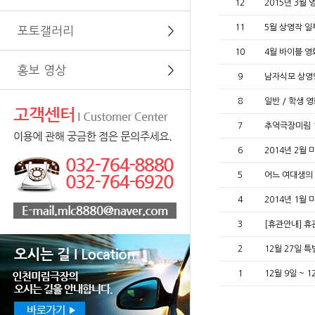
12
2015년 3월
11
5월 상영작 일
포토갤러리
＞
10
4월 바이블 영
홍보 영상
＞
9
남자식모 상
8
일반 / 학생 
7
추억극장미림 
6
2014년 2월
5
어느 여대생의
4
2014년 1월
3
[휴관안내] 
2
12월 27일 특
1
12월 9일 ~ 