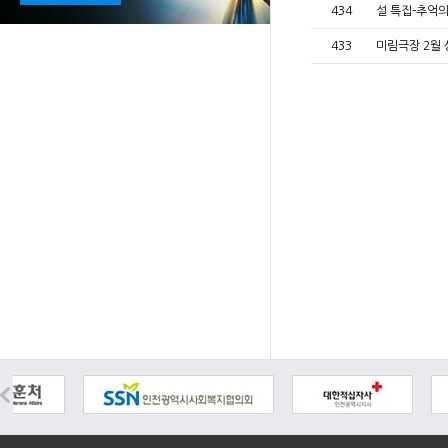
434
설 특집-추억
433
미림극장 2월 