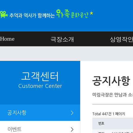
Home
극장소개
상영작
고객센터
공지사항
Customer Center
미림극장은 만남과 소
공지사항
＞
Total 447건
1 페이지
번호
이벤트
＞