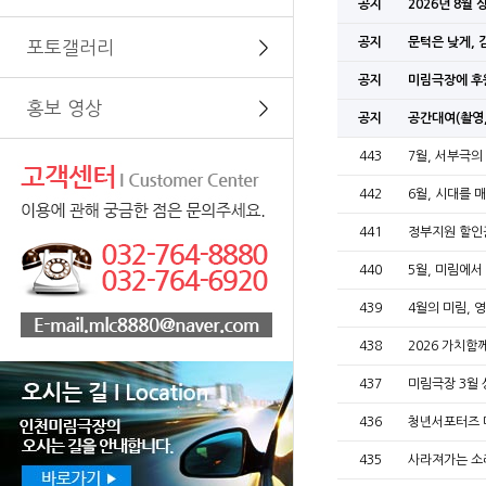
공지
2026년 8월
공지
문턱은 낮게, 
포토갤러리
＞
공지
미림극장에 후
홍보 영상
＞
공지
공간대여(촬영,
443
7월, 서부극의
442
6월, 시대를 
441
정부지원 할인
440
5월, 미림에서
439
4월의 미림, 
438
2026 가치
437
미림극장 3월 
436
청년서포터즈 
435
사라져가는 소리