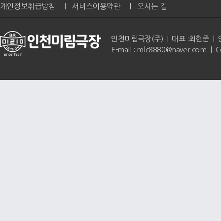
개인정보취급방침
|
서비스이용약관
|
오시는 길
인천미림극장(주) | 대표 :최현준 | 인천광역
E-mail : mlc8880@naver.com | 