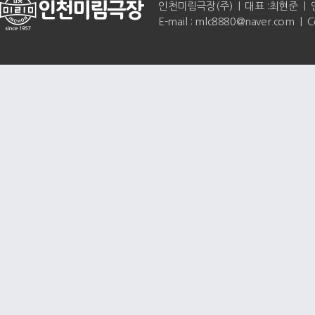
인천미림극장(주) | 대표 :최현준 | 인천광역
E-mail : mlc8880@naver.com | 