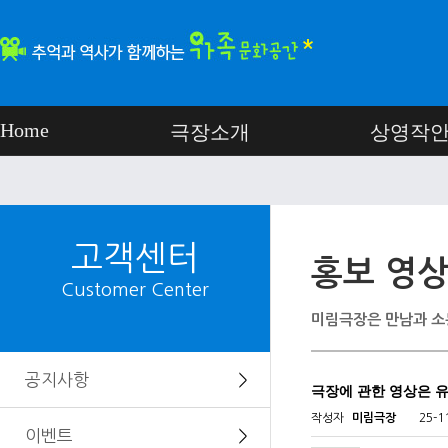
Home
극장소개
상영작
고객센터
홍보 영
Customer Center
미림극장은 만남과 소
공지사항
＞
극장에 관한 영상은 유
작성자
미림극장
25-1
이벤트
＞