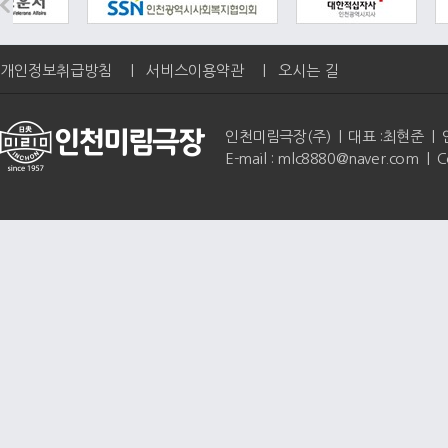
개인정보취급방침
|
서비스이용약관
|
오시는 길
인천미림극장(주) | 대표 :최현준 | 인천광역
E-mail : mlc8880@naver.com | 