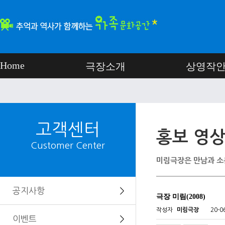
Home
극장소개
상영작
고객센터
홍보 영
Customer Center
미림극장은 만남과 소
공지사항
＞
극장 미림(2008)
작성자
미림극장
20-0
이벤트
＞