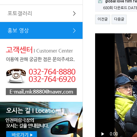
global love film 
680회 다운로드
DATE
포토갤러리
＞
이전글
다음글
홍보 영상
＞