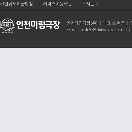
개인정보취급방침
|
서비스이용약관
|
오시는 길
인천미림극장(주) | 대표 :최현준 | 인천광역
E-mail : mlc8880@naver.com | 