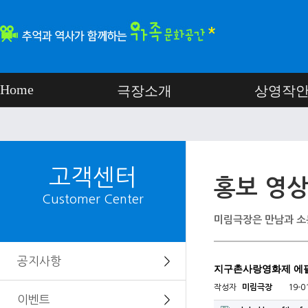
Home
극장소개
상영작
고객센터
홍보 영
Customer Center
미림극장은 만남과 소
공지사항
＞
지구촌사랑영화제 에
작성자
미림극장
19-0
이벤트
＞