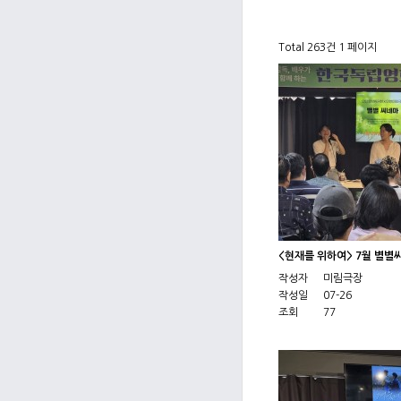
Total 263건
1 페이지
<현재를 위하여> 7월 별별
작성자
미림극장
작성일
07-26
조회
77