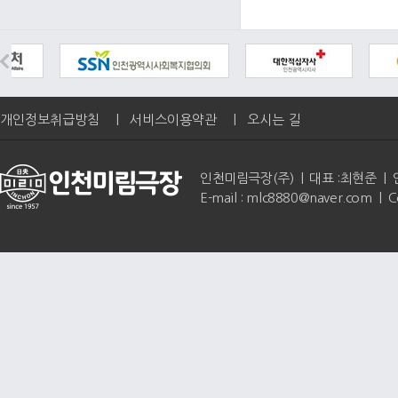
개인정보취급방침
|
서비스이용약관
|
오시는 길
인천미림극장(주) | 대표 :최현준 | 인천광역
E-mail : mlc8880@naver.com | 