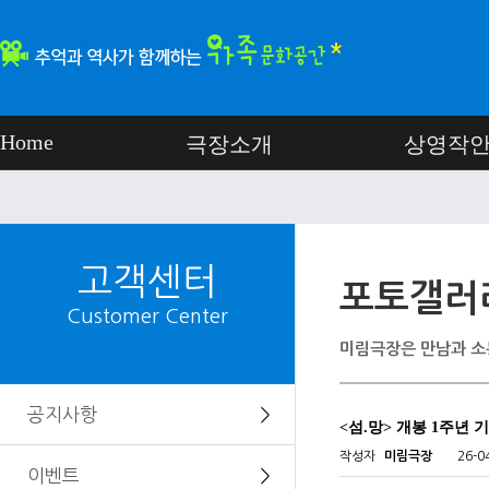
Home
극장소개
상영작
고객센터
포토갤러
Customer Center
미림극장은 만남과 소
공지사항
＞
<섬.망> 개봉 1주년 
작성자
미림극장
26-0
이벤트
＞