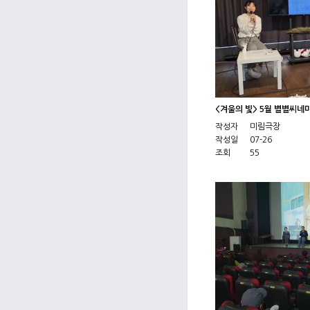
<겨울의 빛> 5월 별별씨네
작성자
미림극장
작성일
07-26
조회
55