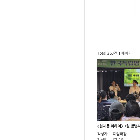
Total 263건
1 페이지
<현재를 위하여> 7월 별별
작성자
미림극장