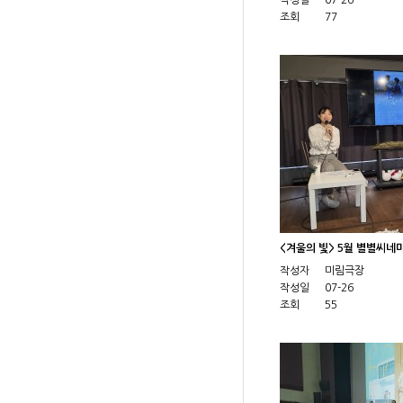
작성일
07-26
조회
77
<겨울의 빛> 5월 별별씨네
작성자
미림극장
작성일
07-26
조회
55