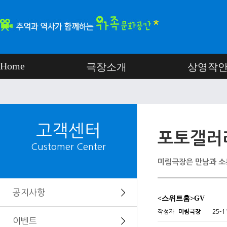
Home
극장소개
상영작
고객센터
포토갤러
Customer Center
미림극장은 만남과 소
공지사항
＞
<스위트홈>GV
작성자
미림극장
25-1
이벤트
＞