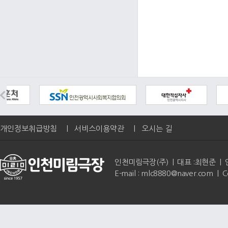
개인정보취급방침
|
서비스이용약관
|
오시는 길
인천미림극장(주) | 대표 :최현준 | 인천광역
E-mail : mlc8880@naver.com | 