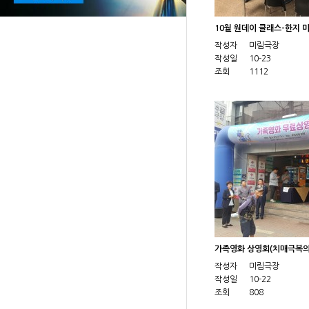
10월 원데이 클래스-한지 
작성자
미림극장
작성일
10-23
조회
1112
가족영화 상영회(치매극복의
작성자
미림극장
작성일
10-22
조회
808