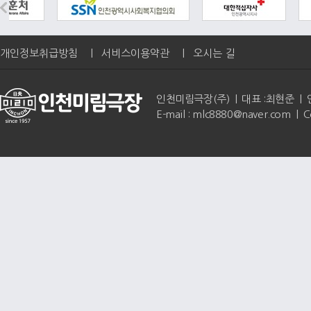
개인정보취급방침
|
서비스이용약관
|
오시는 길
인천미림극장(주) | 대표 :최현준 | 인천광역
E-mail : mlc8880@naver.com | 