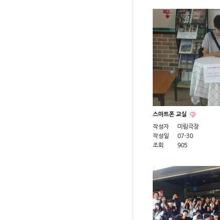
스마트폰 교실
작성자
미림극장
작성일
07-30
조회
905