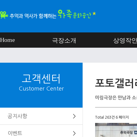
Home
극장소개
상영작
고객센터
포토갤러
Customer Center
미림극장은 만남과 소
공지사항
＞
Total 263건
6 페이지
이벤트
＞