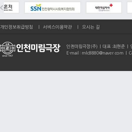
개인정보취급방침
|
서비스이용약관
|
오시는 길
인천미림극장(주) | 대표 :최현준 | 인천광역
E-mail : mlc8880@naver.com | 