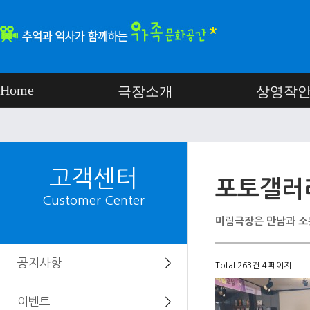
Home
극장소개
상영작
고객센터
포토갤러
Customer Center
미림극장은 만남과 소
공지사항
＞
Total 263건
4 페이지
이벤트
＞