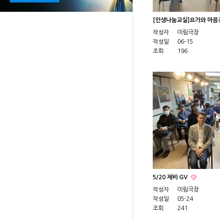
[인생나눔교실]요가와 마
작성자
미림극장
작성일
06-15
조회
196
5/20 제비 GV
작성자
미림극장
작성일
05-24
조회
241