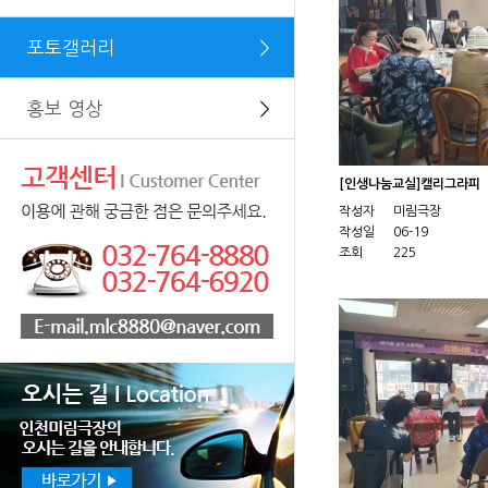
포토갤러리
＞
홍보 영상
＞
[인생나눔교실]캘리그라피
작성자
미림극장
작성일
06-19
조회
225