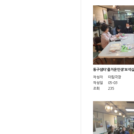
동구샘터'즐거운인생'보석
작성자
미림극장
작성일
05-03
조회
235