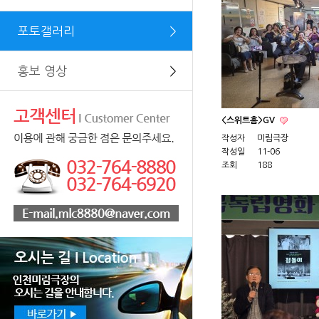
포토갤러리
＞
홍보 영상
＞
<스위트홈>GV
작성자
미림극장
작성일
11-06
조회
188