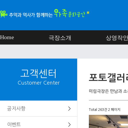
Home
극장소개
상영작
고객센터
포토갤러
Customer Center
미림극장은 만남과 소
공지사항
＞
Total 263건
2 페이지
이벤트
＞