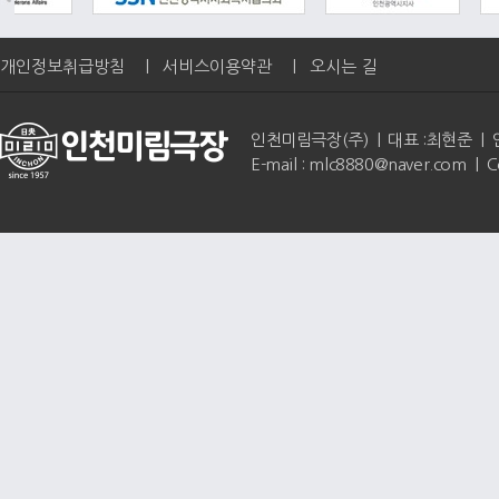
개인정보취급방침
|
서비스이용약관
|
오시는 길
인천미림극장(주) | 대표 :최현준 | 인천광역
E-mail : mlc8880@naver.com | 