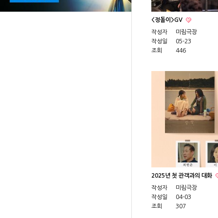
<정돌이>GV
작성자
미림극장
작성일
05-23
조회
446
2025년 첫 관객과의 대화
작성자
미림극장
작성일
04-03
조회
307