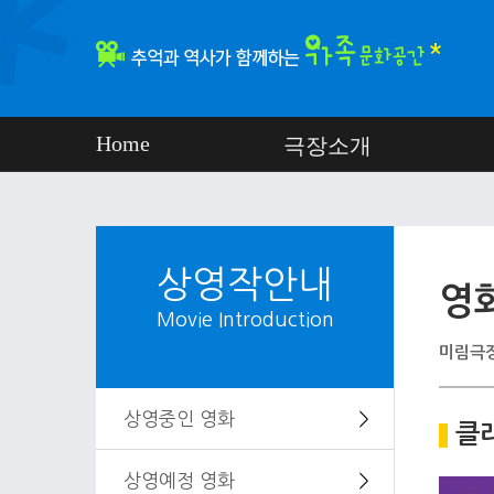
Home
극장소개
상영작안내
영
Movie Introduction
미림극장
상영중인 영화
＞
클
상영예정 영화
＞