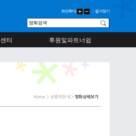
화면확대
즐겨찾기
|
객센터
후원및파트너쉽
Home
> 상영작안내
>
영화상세보기