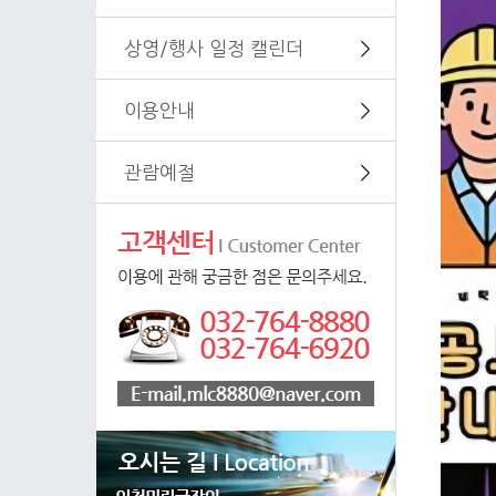
상영/행사 일정 캘린더
＞
이용안내
＞
관람예절
＞