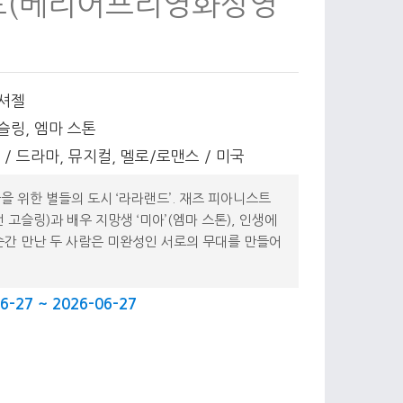
드(베리어프리영화상영
 셔젤
슬링, 엠마 스톤
분 / 드라마, 뮤지컬, 멜로/로맨스 / 미국
을 위한 별들의 도시 ‘라라랜드’. 재즈 피아니스트
 고슬링)과 배우 지망생 ‘미아’(엠마 스톤), 인생에
순간 만난 두 사람은 미완성인 서로의 무대를 만들어
6-27 ~ 2026-06-27