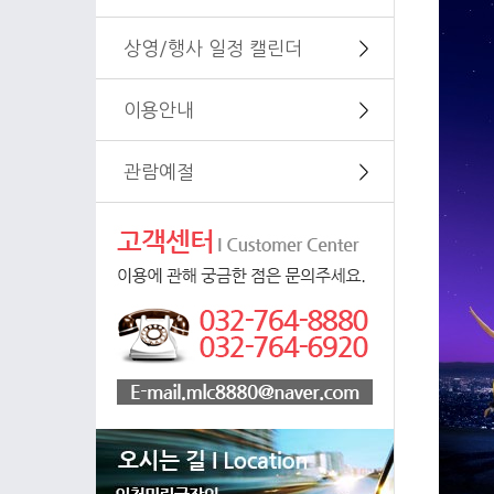
상영/행사 일정 캘린더
＞
이용안내
＞
관람예절
＞