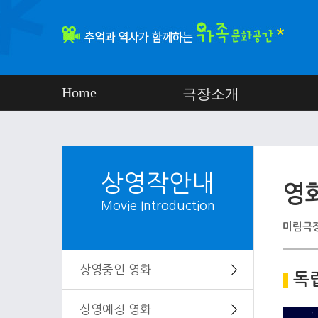
Home
극장소개
상영작안내
영
Movie Introduction
미림극장
상영중인 영화
＞
독
상영예정 영화
＞