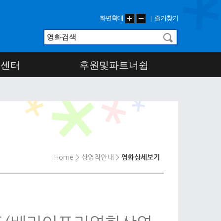
화면확대
즐겨찾기
|
객센터
후원및파트너쉽
Home
> 상영작안내
>
영화상세보기