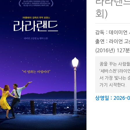
라라랜
회)
감독 : 데이미언
출연 : 라이언 고
(2016년) 127
꿈을 꾸는 사람들
‘세바스찬’(라이언
서 가장 빛나는 
가기 시작한다.
상영일 : 2026-0