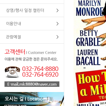
상영/행사 일정 캘린더
＞
이용안내
＞
관람예절
＞