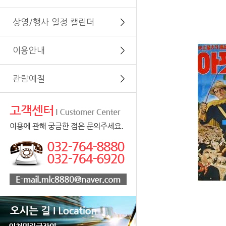
상영/행사 일정 캘린더
＞
이용안내
＞
관람예절
＞